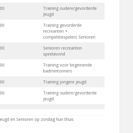
.00
Training oudere/gevorderde
Jeugd
.00
Training gevorderde
recreanten +
competitiespelers Senioren
.00
Senioren recreanten
speelavond
.00
Training voor beginnende
badmintonners
.00
Training jongere jeugd
.00
Training oudere/gevorderde
jeugd
Jeugd en Senioren op zondag hun thuis