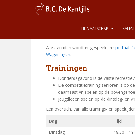
S
k
i
p
Speeltijden en train
LIDMAATSCHAP
KALEND
t
o
m
Alle avonden wordt er gespeeld in
sporthal D
a
Wageningen
.
i
n
Trainingen
c
Donderdagavond is de vaste recreatiev
o
De competitietraining senioren is op 
n
daarnaast vrijspelen op de bovengen
t
Jeugdleden spelen op de dinsdag- en vr
e
n
Een overzicht van alle trainings- en speeltijde
t
Dag
Tijd
Dinsdag
18.30 – 19