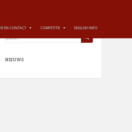
ZOEKEN
IE EN CONTACT
COMPETITIE
ENGLISH INFO
Zoek
naar:
NIEUWS