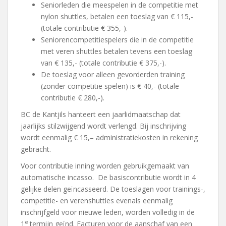
Seniorleden die meespelen in de competitie met
nylon shuttles, betalen een toeslag van € 115,-
(totale contributie € 355,-).
Seniorencompetitiespelers die in de competitie
met veren shuttles betalen tevens een toeslag
van € 135,- (totale contributie € 375,-).
De toeslag voor alleen gevorderden training
(zonder competitie spelen) is € 40,- (totale
contributie € 280,-).
BC de Kantjils hanteert een jaarlidmaatschap dat
jaarlijks stilzwijgend wordt verlengd. Bij inschrijving
wordt eenmalig € 15,– administratiekosten in rekening
gebracht.
Voor contributie inning worden gebruikgemaakt van
automatische incasso. De basiscontributie wordt in 4
gelijke delen geïncasseerd. De toeslagen voor trainings-,
competitie- en verenshuttles evenals eenmalig
inschrijfgeld voor nieuwe leden, worden volledig in de
e
1
termijn geïnd. Facturen voor de aanschaf van een