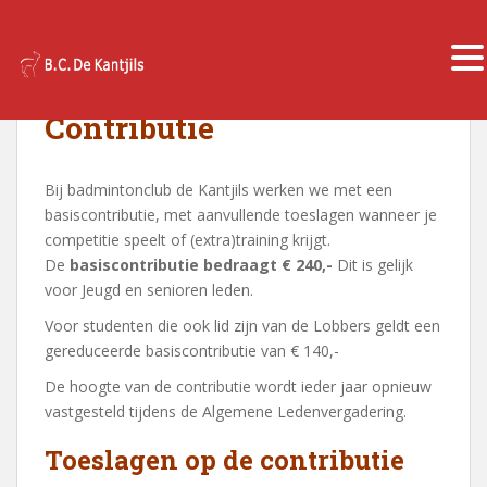
S
k
TOGGLE
i
Contributie
p
t
o
Bij badmintonclub de Kantjils werken we met een
m
basiscontributie, met aanvullende toeslagen wanneer je
a
competitie speelt of (extra)training krijgt.
i
De
basiscontributie bedraagt € 240,-
Dit is gelijk
n
voor Jeugd en senioren leden.
c
Voor studenten die ook lid zijn van de Lobbers geldt een
o
gereduceerde basiscontributie van € 140,-
n
t
De hoogte van de contributie wordt ieder jaar opnieuw
e
vastgesteld tijdens de Algemene Ledenvergadering.
n
Toeslagen op de contributie
t