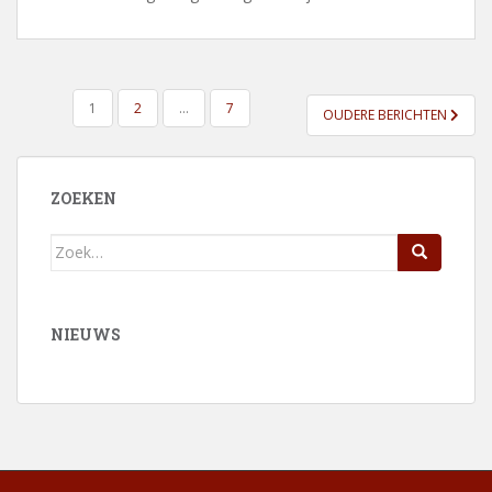
BERICHTEN
1
2
…
7
OUDERE BERICHTEN
PAGINERING
ZOEKEN
Zoek
naar:
NIEUWS