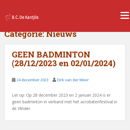
S
k
TOGGLE
i
Categorie:
Nieuws
p
t
o
GEEN BADMINTON
m
(28/12/2023 en 02/01/2024)
a
i
n
24 december 2023
Dirk van der Meer
c
o
Let op: Op 28 december 2023 en 2 januari 2024 is er
n
geen badminton in verband met het acrobatenfestival in
t
de Vlinder.
e
n
t