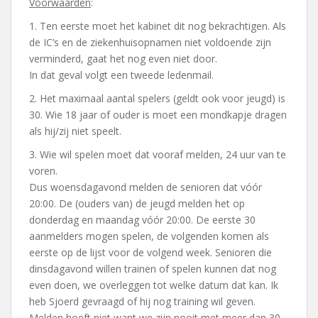
Voorwaarden
:
1. Ten eerste moet het kabinet dit nog bekrachtigen. Als
de IC’s en de ziekenhuis­opnamen niet voldoende zijn
verminderd, gaat het nog even niet door.
In dat geval volgt een tweede ledenmail.
2. Het maximaal aantal spelers (geldt ook voor jeugd) is
30. Wie 18 jaar of ouder is moet een mondkapje dragen
als hij/zij niet speelt.
3. Wie wil spelen moet dat vooraf melden, 24 uur van te
voren.
Dus woensdagavond melden de senioren dat vóór
20:00. De (ouders van) de jeugd melden het op
donderdag en maandag vóór 20:00. De eerste 30
aanmelders mogen spelen, de volgenden komen als
eerste op de lijst voor de volgend week. Senioren die
dinsdagavond willen trainen of spelen kunnen dat nog
even doen, we overleggen tot welke datum dat kan. Ik
heb Sjoerd gevraagd of hij nog training wil geven.
Melden hoeft niet want we zijn nooit met meer dan 30.