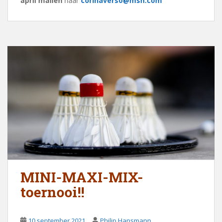
april
mailen
naar
corinaverso@msn.com
MINI-MAXI-MIX-
toernooi!!
10 september 2021
Philip Hansmann